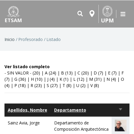
UPM
ETSAM
Ruta
Inicio
Profesorado
Listado
de
navegación
Ver listado completo
- SIN VALOR -
(20)
|
A
(24)
|
B
(13)
|
C
(20)
|
D
(7)
|
E
(7)
|
F
(7)
|
G
(36)
|
H
(10)
|
J
(4)
|
K
(1)
|
L
(12)
|
M
(31)
|
N
(4)
|
O
(4)
|
P
(18)
|
R
(23)
|
S
(27)
|
T
(8)
|
U
(2)
|
V
(8)
Apellidos, Nombre
Departamento
Orden
ascen
Sainz Avia, Jorge
Departamento de
Composición Arquitectónica