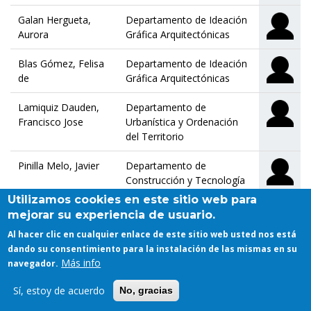
Galan Hergueta,
Departamento de Ideación
Aurora
Gráfica Arquitectónicas
Blas Gómez, Felisa
Departamento de Ideación
de
Gráfica Arquitectónicas
Lamiquiz Dauden,
Departamento de
Francisco Jose
Urbanística y Ordenación
del Territorio
Pinilla Melo, Javier
Departamento de
Construcción y Tecnología
Arquitectónicas
Utilizamos cookies en este sitio web para
mejorar su experiencia de usuario.
Alonso Ortiz, Angel
Departamento de
Al hacer clic en cualquier enlace de este sitio web usted nos está
Proyectos Arquitectónicos
dando su consentimiento para la instalación de las mismas en su
Más info
navegador.
Pieltain Alvarez-
Departamento de
Arenas, Alberto
Proyectos Arquitectónicos
Sí, estoy de acuerdo
No, gracias