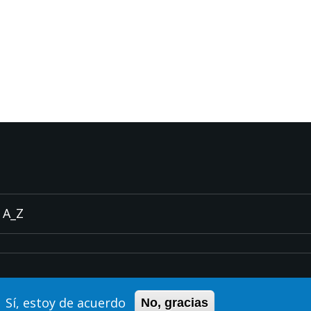
A_Z
Sí, estoy de acuerdo
No, gracias