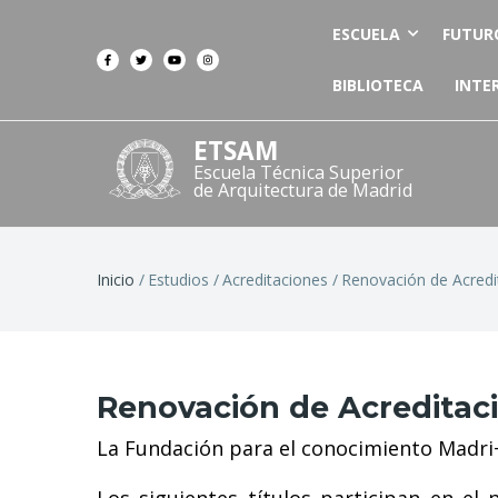
ESCUELA
FUTUR
BIBLIOTECA
INTE
ETSAM
Escuela Técnica Superior
de Arquitectura de Madrid
Ruta
Inicio
Estudios
Acreditaciones
Renovación de Acredi
de
navegación
Renovación de Acreditaci
La Fundación para el conocimiento Madri+d