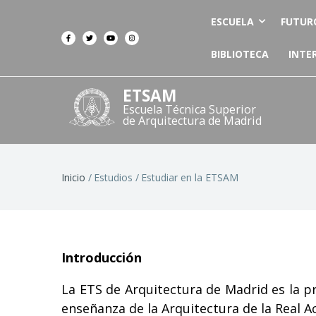
ESCUELA
FUTUR
BIBLIOTECA
INTE
ETSAM
Escuela Técnica Superior
de Arquitectura de Madrid
Ruta
Inicio
Estudios
Estudiar en la ETSAM
de
navegación
Introducción
La ETS de Arquitectura de Madrid es la p
enseñanza de la Arquitectura de la Real A