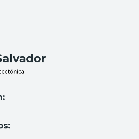
Salvador
tectónica
n:
os: