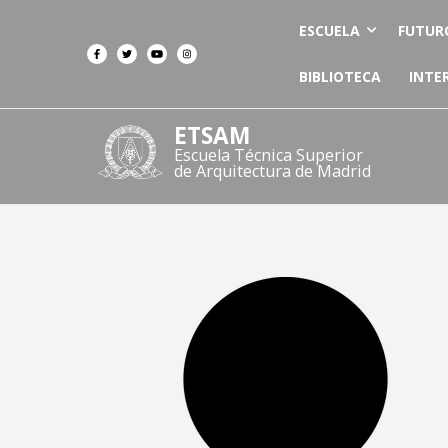
ESCUELA
FUTUR
BIBLIOTECA
INTE
ETSAM
Escuela Técnica Superior
de Arquitectura de Madrid