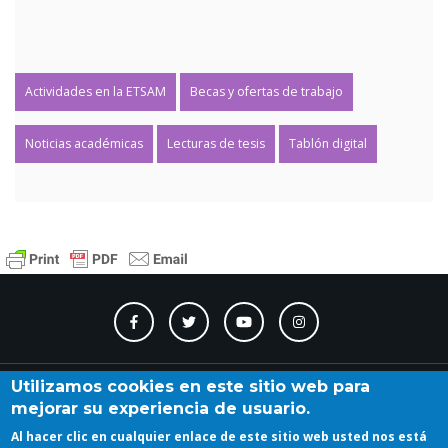
Actividades en la ETSAM
Becas y ofertas de trabajo
Noticias académicas
Lecturas de tesis
Tablón digital
Contacto
Accesibilidad
Directorio
Calendario
A_Z
Utilizamos cookies en este sitio web para
mejorar su experiencia de usuario.
Al hacer clic en cualquier enlace de este sitio web usted nos está