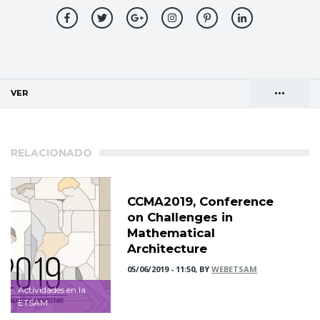
•••
VER
(SOLAPA ACTIVA)
Solapas
AGENDA DE DIRECCIONES
principales
RELACIONADO
CCMA2019, Conference
on Challenges in
Mathematical
Architecture
05/06/2019 - 11:50, BY
WEBETSAM
Actividades en la
ETSAM