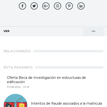
•••
VER
(SOLAPA ACTIVA)
Solapas
AGENDA DE DIRECCIONES
principales
RELACIONADO
ÉSTA PASANDO
Oferta Beca de Investigación en estructuras de
edificación
07/08/2026 - 14:39
Intentos de fraude asociados a la matrícula