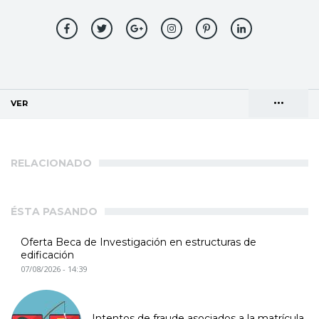
•••
VER
(SOLAPA ACTIVA)
Solapas
AGENDA DE DIRECCIONES
principales
RELACIONADO
ÉSTA PASANDO
Oferta Beca de Investigación en estructuras de
edificación
07/08/2026 - 14:39
Intentos de fraude asociados a la matrícula