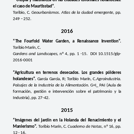
“Utopía y naturaleza en las ciudades coloniales holandesas:
el caso de Maurtisstad”
.
Toribio, C.
Geourbanismos.
Atlas de la ciudad emergente
, pp.
249 – 252.
2016
“The Fourfold Water Garden, a Renaissance Invention”.
Toribio Marín, C.
Gardens and Landscapes,
nº 4, pp. 1 -15.
DOI 10.1515/glp-
2016-0001
“Agricultura en terrenos desecados. Los grandes pólderes
holandeses”.
García García, R; Toribio Marín, C.
Agroindustria.
Paisajes de la Industria de la Alimentación
.
G+I_ PAI (Aula de
formación, gestión e intervención sobre el patrimonio y la
Industria), pp. 27-42.
2015
“Imágenes del jardín en la Holanda del Renacimiento y el
Manierismo”.
Toribio Marín, C.
Cuaderno de Notas,
nº 16,
pp.
12 - 16.