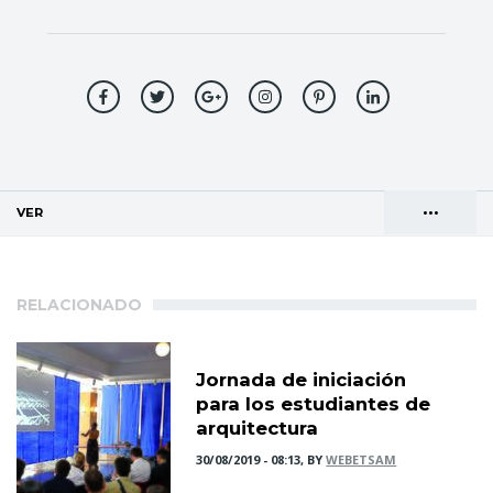
•••
VER
(SOLAPA ACTIVA)
Solapas
AGENDA DE DIRECCIONES
principales
RELACIONADO
Jornada de iniciación
para los estudiantes de
arquitectura
30/08/2019 - 08:13, BY
WEBETSAM