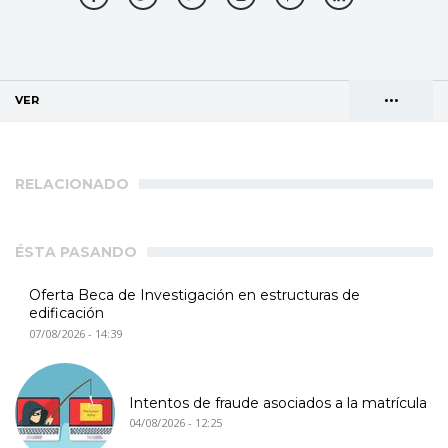
•••
VER
(SOLAPA ACTIVA)
Solapas
AGENDA DE DIRECCIONES
principales
RELACIONADO
ÉSTA PASANDO
Oferta Beca de Investigación en estructuras de
edificación
07/08/2026 - 14:39
Intentos de fraude asociados a la matrícula
04/08/2026 - 12:25