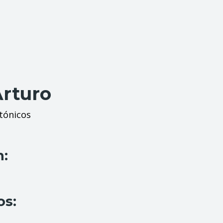
Arturo
tónicos
n:
os: