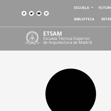
ESCUELA
FUTUR
BIBLIOTECA
INTE
ETSAM
Escuela Técnica Superior
de Arquitectura de Madrid