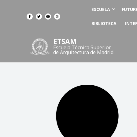
ESCUELA
FUTUR
BIBLIOTECA
INTE
ETSAM
Escuela Técnica Superior
de Arquitectura de Madrid