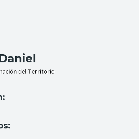
 Daniel
ación del Territorio
n:
os: