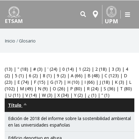
UPM
ETSAM
Ruta
Inicio
Glosario
de
navegación
(13)
|
"
(18)
|
#
(3)
|
'
(24)
|
0
(14)
|
1
(22)
|
2
(18)
|
3
(3)
|
4
(2)
|
5
(1)
|
6
(2)
|
8
(1)
|
9
(2)
|
A
(66)
|
B
(48)
|
C
(123)
|
D
(23)
|
E
(74)
|
F
(15)
|
G
(17)
|
H
(10)
|
I
(66)
|
J
(18)
|
K
(3)
|
L
(102)
|
M
(49)
|
N
(9)
|
O
(26)
|
P
(80)
|
R
(24)
|
S
(36)
|
T
(80)
|
U
(11)
|
V
(14)
|
W
(3)
|
X
(34)
|
Y
(2)
|
¿
(1)
|
“
(1)
Título
Ordenar
descendente
Edición de 2018 del informe sobre la sostenibilidad ambiental
en las universidades españolas
Edificio deportivo en altura