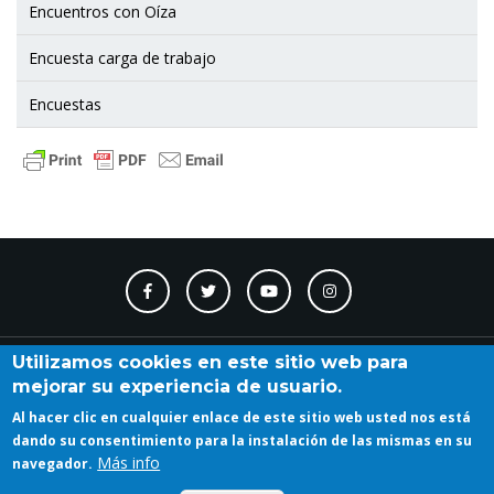
Encuentros con Oíza
Encuesta carga de trabajo
Encuestas
Contacto
Accesibilidad
Directorio
Calendario
A_Z
Utilizamos cookies en este sitio web para
mejorar su experiencia de usuario.
Al hacer clic en cualquier enlace de este sitio web usted nos está
Iniciar sesión
dando su consentimiento para la instalación de las mismas en su
Más info
navegador.