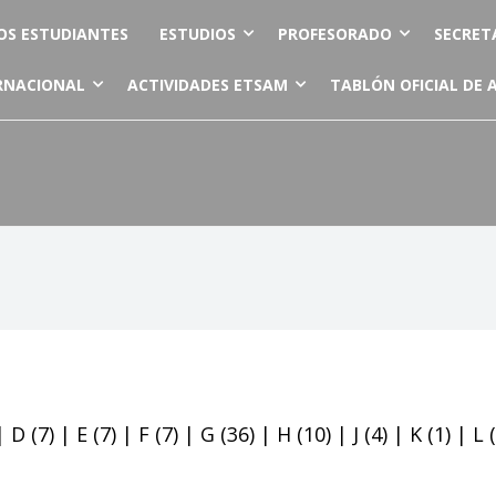
OS ESTUDIANTES
ESTUDIOS
PROFESORADO
SECRET
RNACIONAL
ACTIVIDADES ETSAM
TABLÓN OFICIAL DE 
|
D
(7)
|
E
(7)
|
F
(7)
|
G
(36)
|
H
(10)
|
J
(4)
|
K
(1)
|
L
(