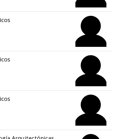
icos
icos
icos
gía Arquitectónicas