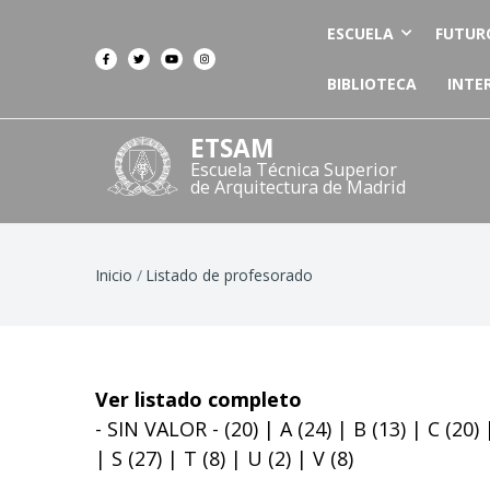
ESCUELA
FUTUR
BIBLIOTECA
INTE
ETSAM
Escuela Técnica Superior
de Arquitectura de Madrid
Ruta
Inicio
Listado de profesorado
de
navegación
Ver listado completo
- SIN VALOR -
(20)
|
A
(24)
|
B
(13)
|
C
(20)
|
S
(27)
|
T
(8)
|
U
(2)
|
V
(8)