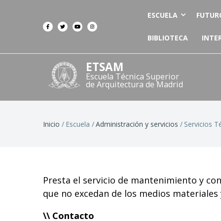
ESCUELA
FUTUR
BIBLIOTECA
INTE
ETSAM
Escuela Técnica Superior
de Arquitectura de Madrid
Ruta
Inicio
Escuela
Administración y servicios
Servicios T
de
navegación
Presta el servicio de mantenimiento y cons
que no excedan de los medios materiale
\\ Contacto