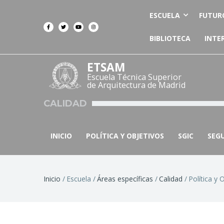
ESCUELA
FUTUR
BIBLIOTECA
INTE
ETSAM
Escuela Técnica Superior
de Arquitectura de Madrid
CALIDAD
INICIO
POLÍTICA Y OBJETIVOS
SGIC
SEG
Ruta
Inicio
Escuela
Áreas específicas
Calidad
Política y 
de
navegación