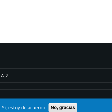
A_Z
Sí, estoy de acuerdo
No, gracias