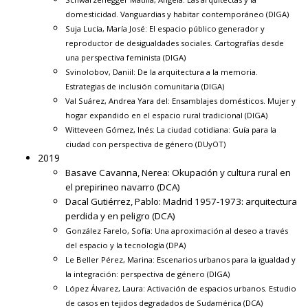
domesticidad. Vanguardias y habitar contemporáneo
(DIGA)
Suja Lucía, María José:
El espacio público generador y
reproductor de desigualdades sociales. Cartografías desde
una perspectiva feminista
(DIGA)
Svinolobov, Daniil:
De la arquitectura a la memoria.
Estrategias de inclusión comunitaria
(DIGA)
Val Suárez, Andrea Yara del:
Ensamblajes domésticos. Mujer y
hogar expandido en el espacio rural tradicional
(DIGA)
Witteveen Gómez, Inés:
La ciudad cotidiana: Guía para la
ciudad con perspectiva de género
(DUyOT)
2019
Basave Cavanna, Nerea:
Okupación y cultura rural en
el prepirineo navarro
(DCA)
Dacal Gutiérrez, Pablo:
Madrid 1957-1973: arquitectura
perdida y en peligro
(DCA)
González Farelo, Sofía:
Una aproximación al deseo a través
del espacio y la tecnología
(DPA)
Le Beller Pérez, Marina:
Escenarios urbanos para la igualdad y
la integración: perspectiva de género
(DIGA)
López Álvarez, Laura:
Activación de espacios urbanos. Estudio
de casos en tejidos degradados de Sudamérica
(DCA)