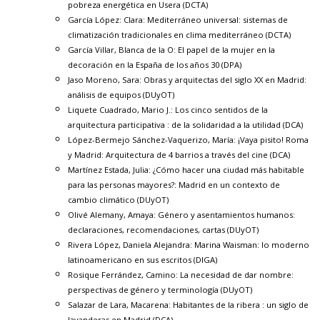
pobreza energética en Usera
(DCTA)
García López: Clara:
Mediterráneo universal: sistemas de
climatización tradicionales en clima mediterráneo
(DCTA)
García Villar, Blanca de la O:
El papel de la mujer en la
decoración en la España de los años 30
(DPA)
Jaso Moreno, Sara:
Obras y arquitectas del siglo XX en Madrid:
análisis de equipos
(DUyOT)
Liquete Cuadrado, Mario J.:
Los cinco sentidos de la
arquitectura participativa : de la solidaridad a la utilidad
(DCA)
López-Bermejo Sánchez-Vaquerizo, María:
¡Vaya pisito! Roma
y Madrid: Arquitectura de 4 barrios a través del cine
(DCA)
Martínez Estada, Julia:
¿Cómo hacer una ciudad más habitable
para las personas mayores?: Madrid en un contexto de
cambio climático
(DUyOT)
Olivé Alemany, Amaya:
Género y asentamientos humanos:
declaraciones, recomendaciones, cartas
(DUyOT)
Rivera López, Daniela Alejandra:
Marina Waisman: lo moderno
latinoamericano en sus escritos
(DIGA)
Rosique Ferrández, Camino:
La necesidad de dar nombre:
perspectivas de género y terminología
(DUyOT)
Salazar de Lara, Macarena:
Habitantes de la ribera : un siglo de
lavanderas en Madrid
(DCA)