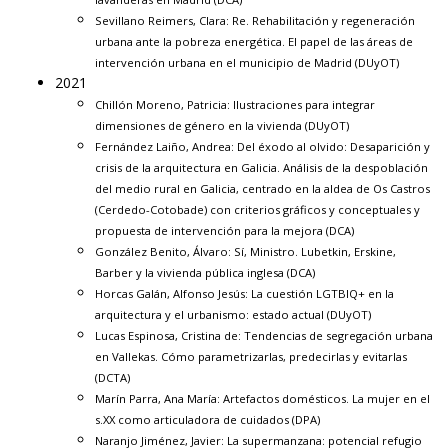
Sevillano Reimers, Clara:
Re. Rehabilitación y regeneración
urbana ante la pobreza energética. El papel de las áreas de
intervención urbana en el municipio de Madrid
(DUyOT)
2021
Chillón Moreno, Patricia:
Ilustraciones para integrar
dimensiones de género en la vivienda
(DUyOT)
Fernández Laiño, Andrea:
Del éxodo al olvido: Desaparición y
crisis de la arquitectura en Galicia. Análisis de la despoblación
del medio rural en Galicia, centrado en la aldea de Os Castros
(Cerdedo-Cotobade) con criterios gráficos y conceptuales y
propuesta de intervención para la mejora
(DCA)
González Benito, Álvaro:
Sí, Ministro. Lubetkin, Erskine,
Barber y la vivienda pública inglesa
(DCA)
Horcas Galán, Alfonso Jesús:
La cuestión LGTBIQ+ en la
arquitectura y el urbanismo: estado actual
(DUyOT)
Lucas Espinosa, Cristina de:
Tendencias de segregación urbana
en Vallekas. Cómo parametrizarlas, predecirlas y evitarlas
(DCTA)
Marín Parra, Ana María:
Artefactos domésticos. La mujer en el
s.XX como articuladora de cuidados
(DPA)
Naranjo Jiménez, Javier:
La supermanzana: potencial refugio