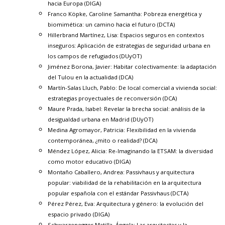
hacia Europa
(DIGA)
Franco Köpke, Caroline Samantha:
Pobreza energética y
biomimética: un camino hacia el futuro
(DCTA)
Hillerbrand Martínez, Lisa:
Espacios seguros en contextos
inseguros: Aplicación de estrategias de seguridad urbana en
los campos de refugiados
(DUyOT)
Jiménez Borona, Javier: Habitar colectivamente: la adaptación
del Tulou en la actualidad (DCA)
Martín-Salas Lluch, Pablo:
De local comercial a vivienda social:
estrategias proyectuales de reconversión
(DCA)
Maure Prada, Isabel: Revelar la brecha social: análisis de la
desigualdad urbana en Madrid (DUyOT)
Medina Agromayor, Patricia:
Flexibilidad en la vivienda
contemporánea, ¿mito o realidad?
(DCA)
Méndez López, Alicia:
Re-Imaginando la ETSAM: la diversidad
como motor educativo
(DIGA)
Montaño Caballero, Andrea:
Passivhaus y arquitectura
popular: viabilidad de la rehabilitación en la arquitectura
popular española con el estándar Passivhaus
(DCTA)
Pérez Pérez, Eva:
Arquitectura y género: la evolución del
espacio privado
(DIGA)
Schwarzenegger Matilla, Ángela:
Las arquitectas y la