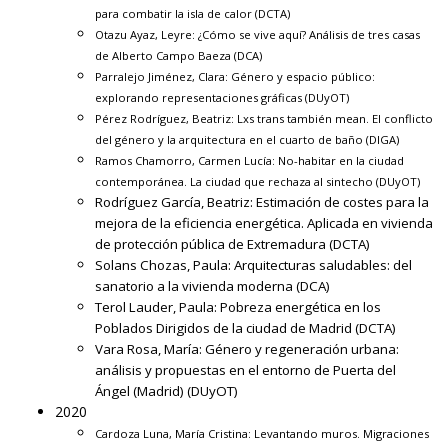
para combatir la isla de calor
(DCTA)
Otazu Ayaz, Leyre:
¿Cómo se vive aquí? Análisis de tres casas
de Alberto Campo Baeza
(DCA)
Parralejo Jiménez, Clara:
Género y espacio público:
explorando representaciones gráficas
(DUyOT)
Pérez Rodríguez, Beatriz:
Lxs trans también mean. El conflicto
del género y la arquitectura en el cuarto de baño
(DIGA)
Ramos Chamorro, Carmen Lucía:
No-habitar en la ciudad
contemporánea. La ciudad que rechaza al sintecho
(DUyOT)
Rodríguez García, Beatriz:
Estimación de costes para la
mejora de la eficiencia energética. Aplicada en vivienda
de protección pública de Extremadura
(DCTA)
Solans Chozas, Paula:
Arquitecturas saludables: del
sanatorio a la vivienda moderna
(DCA)
Terol Lauder, Paula:
Pobreza energética en los
Poblados Dirigidos de la ciudad de Madrid
(DCTA)
Vara Rosa, María:
Género y regeneración urbana:
análisis y propuestas en el entorno de Puerta del
Ángel (Madrid)
(DUyOT)
2020
Cardoza Luna, María Cristina:
Levantando muros. Migraciones