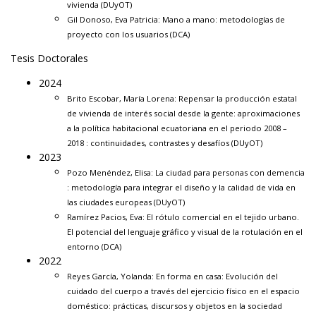
vivienda
(DUyOT)
Gil Donoso, Eva Patricia:
Mano a mano: metodologías de
proyecto con los usuarios
(DCA)
Tesis Doctorales
2024
Brito Escobar, María Lorena:
Repensar la producción estatal
de vivienda de interés social desde la gente: aproximaciones
a la política habitacional ecuatoriana en el periodo 2008 –
2018 : continuidades, contrastes y desafíos
(DUyOT)
2023
Pozo Menéndez, Elisa:
La ciudad para personas con demencia
: metodología para integrar el diseño y la calidad de vida en
las ciudades europeas
(DUyOT)
Ramírez Pacios, Eva:
El rótulo c
omercial en el tejido urbano.
El potencial del lenguaje gráfico y visual de la rotulación en el
entorno
(DCA)
2022
Reyes García, Yolanda:
En forma en casa: Evolución del
cuidado del cuerpo a través del ejercicio físico en el espacio
doméstico: prácticas, discursos y objetos en la sociedad