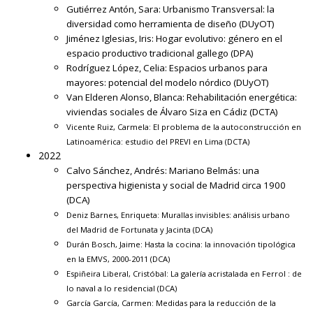
Gutiérrez Antón, Sara:
Urbanismo Transversal: la
diversidad como herramienta de diseño
(DUyOT)
Jiménez Iglesias, Iris:
Hogar evolutivo: género en el
espacio productivo tradicional gallego
(DPA)
Rodríguez López, Celia:
Espacios urbanos para
mayores: potencial del modelo nórdico
(DUyOT)
Van Elderen Alonso, Blanca:
Rehabilitación energética:
viviendas sociales de Álvaro Siza en Cádiz
(DCTA)
Vicente Ruiz, Carmela:
El problema de la autoconstrucción en
Latinoamérica: estudio del PREVI en Lima
(DCTA)
2022
Calvo Sánchez, Andrés:
Mariano Belmás: una
perspectiva higienista y social de Madrid circa 1900
(DCA)
Deniz Barnes, Enriqueta:
Murallas invisibles: análisis urbano
del Madrid de Fortunata y Jacinta
(DCA)
Durán Bosch, Jaime:
Hasta la cocina: la innovación tipológica
en la EMVS, 2000-2011
(DCA)
Espiñeira Liberal, Cristóbal:
La galería acristalada en Ferrol : de
lo naval a lo residencial
(DCA)
García García, Carmen:
Medidas para la reducción de la