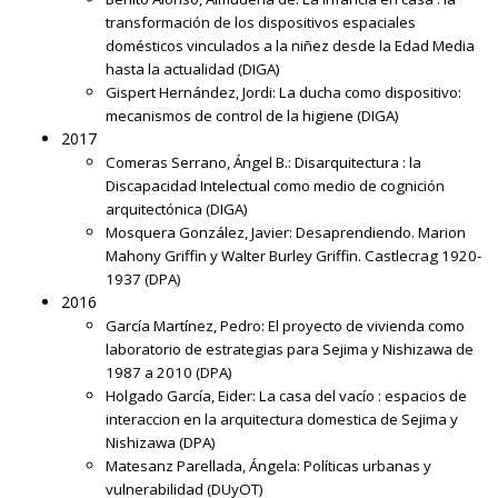
transformación de los dispositivos espaciales
domésticos vinculados a la niñez desde la Edad Media
hasta la actualidad
(DIGA)
Gispert Hernández, Jordi:
La ducha como dispositivo:
mecanismos de control de la higiene
(DIGA)
2017
Comeras Serrano, Ángel B.:
Disarquitectura : la
Discapacidad Intelectual como medio de cognición
arquitectónica
(DIGA)
Mosquera González, Javier:
Desaprendiendo. Marion
Mahony Griffin y Walter Burley Griffin. Castlecrag 1920-
1937
(DPA)
2016
García Martínez, Pedro:
El proyecto de vivienda como
laboratorio de estrategias para Sejima y Nishizawa de
1987 a 2010
(DPA)
Holgado García, Eider:
La casa del vacío : espacios de
interaccion en la arquitectura domestica de Sejima y
Nishizawa
(DPA)
Matesanz Parellada, Ángela:
Políticas urbanas y
vulnerabilidad
(DUyOT)