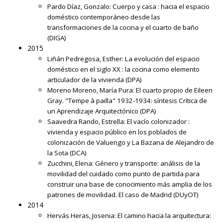
Pardo Díaz, Gonzalo:
Cuerpo y casa : hacia el espacio
doméstico contemporáneo desde las
transformaciones de la cocina y el cuarto de baño
(DIGA)
2015
Liñán Pedregosa, Esther:
La evolución del espacio
doméstico en el siglo XX : la cocina como elemento
articulador de la vivienda
(DPA)
Moreno Moreno, María Pura:
El cuarto propio de Eileen
Gray. "Tempe à pailla" 1932-1934: síntesis Crítica de
un Aprendizaje Arquitectónico
(DPA)
Saavedra Rando, Estrella:
El vacío colonizador :
vivienda y espacio público en los poblados de
colonización de Valuengo y La Bazana de Alejandro de
la Sota
(DCA)
Zucchini, Elena:
Género y transporte: análisis de la
movilidad del cuidado como punto de partida para
construir una base de conocimiento más amplia de los
patrones de movilidad. El caso de Madrid
(DUyOT)
2014
Hervás Heras, Josenia:
El camino hacia la arquitectura: