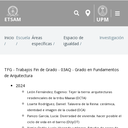
UPM
ETSAM
Ruta
Inicio
Escuela
Áreas
Espacio de
Investigación
específicas
igualdad
de
navegación
TFG - Trabajos Fin de Grado - 03AQ - Grado en Fundamentos
de Arquitectura
2024
León Fernández, Eugenio:
Tejer la tierra: arquitecturas
residenciales de la tribu Maasai
(DCTA)
Loarte Rodríguez, Daniel:
Talavera de la Reina: cerámica,
identidad e imagen de la ciudad
(DCA)
Panizo García, Lucía:
Diversidad de vivienda: hacer posible el
ciclo de vida en el barrio
(DUyOT)
Yagüe Ordás, Lucía: Vivienda y género. Estudio de casos de