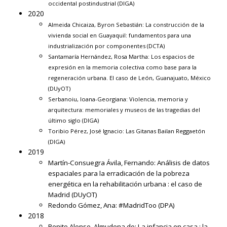
occidental postindustrial
(DIGA)
2020
Almeida Chicaiza, Byron Sebastián:
La construcción de la
vivienda social en Guayaquil: fundamentos para una
industrialización por componentes
(DCTA)
Santamaría Hernández, Rosa Martha:
Los espacios de
expresión en la memoria colectiva como base para la
regeneración urbana. El caso de León, Guanajuato, México
(DUyOT)
Serbanoiu, Ioana-Georgiana:
Violencia, memoria y
arquitectura: memoriales y museos de las tragedias del
último siglo
(DIGA)
Toribio Pérez, José Ignacio:
Las Gitanas Bailan Reggaetón
(DIGA)
2019
Martín-Consuegra Ávila, Fernando:
Análisis de datos
espaciales para la erradicación de la pobreza
energética en la rehabilitación urbana : el caso de
Madrid
(DUyOT)
Redondo Gómez, Ana:
#MadridToo
(DPA)
2018
Benito Alonso, Almudena de:
La infancia en casa : la