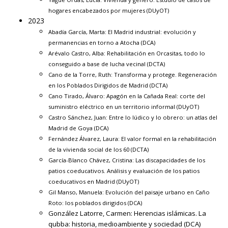
hogares encabezados por mujeres (DUyOT)
2023
Abadía García, Marta:
El Madrid industrial: evolución y
permanencias en torno a Atocha
(DCA)
Arévalo Castro, Alba:
Rehabilitación en Orcasitas, todo lo
conseguido a base de lucha vecinal
(DCTA)
Cano de la Torre, Ruth:
Transforma y protege. Regeneración
en los Poblados Dirigidos de Madrid
(DCTA)
Cano Tirado, Álvaro:
Apagón en la Cañada Real: corte del
suministro eléctrico en un territorio informal
(DUyOT)
Castro Sánchez, Juan:
Entre lo lúdico y lo obrero: un atlas del
Madrid de Goya
(DCA)
Fernández Álvarez, Laura:
El valor formal en la rehabilitación
de la vivienda social de los 60
(DCTA)
García-Blanco Chávez, Cristina:
Las discapacidades de los
patios coeducativos. Análisis y evaluación de los patios
coeducativos en Madrid
(DUyOT)
Gil Manso, Manuela:
Evolución del paisaje urbano en Caño
Roto: los poblados dirigidos
(DCA)
González Latorre, Carmen:
Herencias islámicas. La
qubba: historia, medioambiente y sociedad
(DCA)