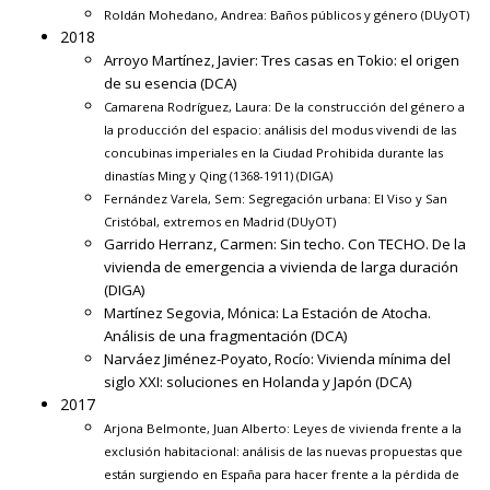
Roldán Mohedano, Andrea:
Baños públicos y género
(DUyOT)
2018
Arroyo Martínez, Javier:
Tres casas en Tokio: el origen
de su esencia
(DCA)
Camarena Rodríguez, Laura:
De la construcción del género a
la producción del espacio: análisis del modus vivendi de las
concubinas imperiales en la Ciudad Prohibida durante las
dinastías Ming y Qing (1368-1911)
(DIGA)
Fernández Varela, Sem:
Segregación urbana: El Viso y San
Cristóbal, extremos en Madrid
(DUyOT)
Garrido Herranz, Carmen:
Sin techo. Con TECHO. De la
vivienda de emergencia a vivienda de larga duración
(DIGA)
Martínez Segovia, Mónica:
La Estación de Atocha.
Análisis de una fragmentación
(DCA)
Narváez Jiménez-Poyato, Rocío:
Vivienda mínima del
siglo XXI: soluciones en Holanda y Japón
(DCA)
2017
Arjona Belmonte, Juan Alberto:
Leyes de vivienda frente a la
exclusión habitacional: análisis de las nuevas propuestas que
están surgiendo en España para hacer frente a la pérdida de