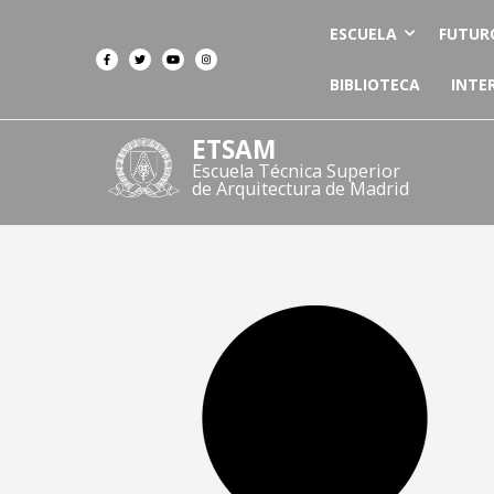
ESCUELA
FUTUR
BIBLIOTECA
INTE
ETSAM
Escuela Técnica Superior
de Arquitectura de Madrid