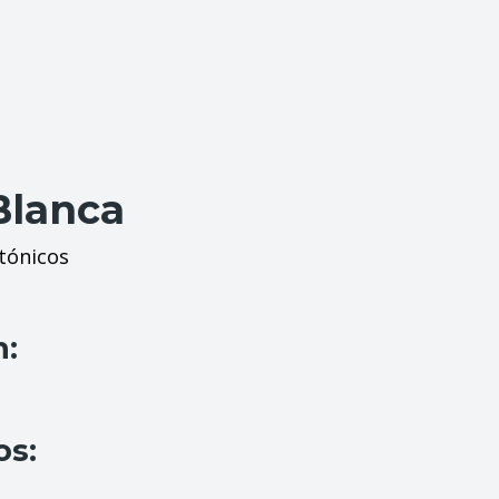
Blanca
tónicos
n:
os: