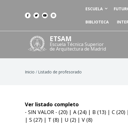
ESCUELA
FUTUR
BIBLIOTECA
INTE
ETSAM
Escuela Técnica Superior
de Arquitectura de Madrid
Ruta
Inicio
Listado de profesorado
de
navegación
Ver listado completo
- SIN VALOR -
(20)
|
A
(24)
|
B
(13)
|
C
(20)
|
S
(27)
|
T
(8)
|
U
(2)
|
V
(8)