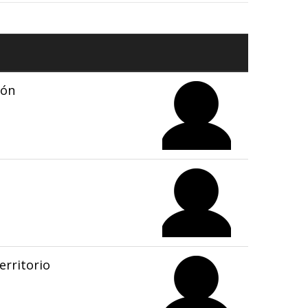
ión
rritorio