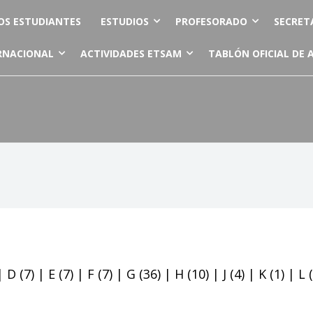
OS ESTUDIANTES
ESTUDIOS
PROFESORADO
SECRET
RNACIONAL
ACTIVIDADES ETSAM
TABLÓN OFICIAL DE 
|
D
(7)
|
E
(7)
|
F
(7)
|
G
(36)
|
H
(10)
|
J
(4)
|
K
(1)
|
L
(