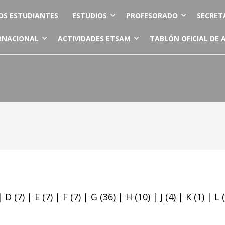
OS ESTUDIANTES
ESTUDIOS
PROFESORADO
SECRET
RNACIONAL
ACTIVIDADES ETSAM
TABLÓN OFICIAL DE 
|
D
(7)
|
E
(7)
|
F
(7)
|
G
(36)
|
H
(10)
|
J
(4)
|
K
(1)
|
L
(