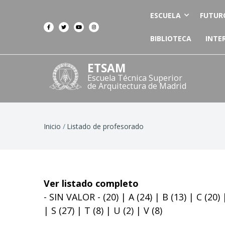
ESCUELA
FUTUR
BIBLIOTECA
INTE
ETSAM
Escuela Técnica Superior
de Arquitectura de Madrid
Ruta
Inicio
Listado de profesorado
de
navegación
Ver listado completo
- SIN VALOR -
(20)
|
A
(24)
|
B
(13)
|
C
(20)
|
S
(27)
|
T
(8)
|
U
(2)
|
V
(8)