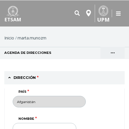
UPM
ETSAM
Ruta
Inicio
marta.munozm
de
•••
AGENDA DE DIRECCIONES
(SOLAPA ACTIVA)
navegación
Solapas
VER
principales
DIRECCIÓN
PAÍS
NOMBRE