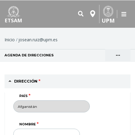
UPM
ETSAM
Ruta
Inicio
josean.ruiz@upm.es
de
•••
AGENDA DE DIRECCIONES
(SOLAPA ACTIVA)
navegación
Solapas
VER
principales
DIRECCIÓN
PAÍS
NOMBRE