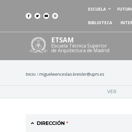
ESCUELA
FUTUR
BIBLIOTECA
INTE
ETSAM
Escuela Técnica Superior
de Arquitectura de Madrid
Ruta
Inicio
miguelwenceslao.kreisler@upm.es
de
Solapas
VER
navegación
principales
DIRECCIÓN