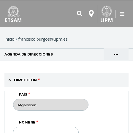
UPM
ETSAM
Ruta
Inicio
francisco.burgos@upm.es
de
•••
AGENDA DE DIRECCIONES
(SOLAPA ACTIVA)
navegación
Solapas
VER
principales
DIRECCIÓN
PAÍS
NOMBRE