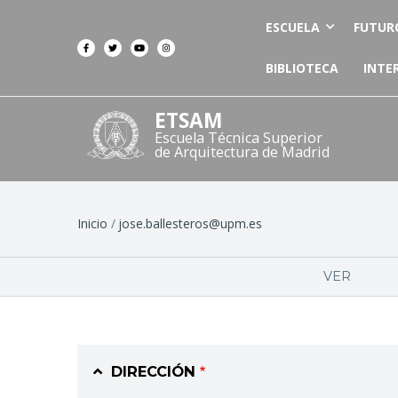
ESCUELA
FUTUR
BIBLIOTECA
INTE
ETSAM
Escuela Técnica Superior
de Arquitectura de Madrid
Ruta
Inicio
jose.ballesteros@upm.es
de
Solapas
VER
navegación
principales
DIRECCIÓN