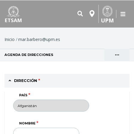
UPM
ETSAM
Ruta
Inicio
mar.barbero@upm.es
de
•••
AGENDA DE DIRECCIONES
(SOLAPA ACTIVA)
navegación
Solapas
VER
principales
DIRECCIÓN
PAÍS
NOMBRE