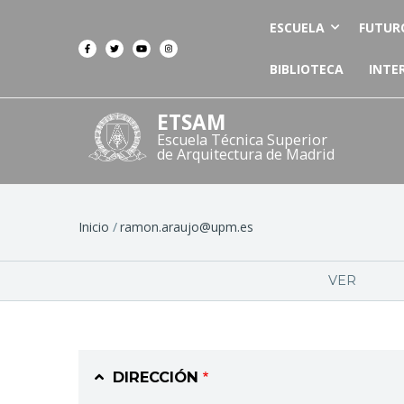
ESCUELA
FUTUR
BIBLIOTECA
INTE
ETSAM
Escuela Técnica Superior
de Arquitectura de Madrid
Ruta
Inicio
ramon.araujo@upm.es
de
Solapas
VER
navegación
principales
DIRECCIÓN