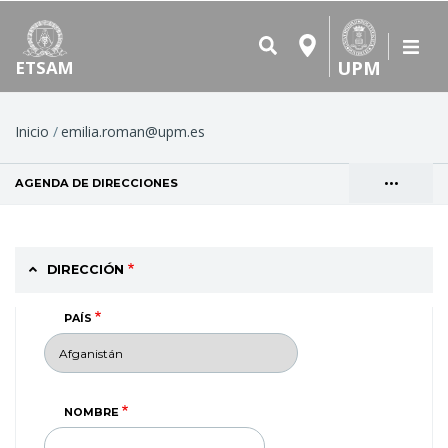
UPM
ETSAM
Ruta
Inicio
emilia.roman@upm.es
de
•••
AGENDA DE DIRECCIONES
(SOLAPA ACTIVA)
navegación
Solapas
VER
principales
DIRECCIÓN
PAÍS
NOMBRE