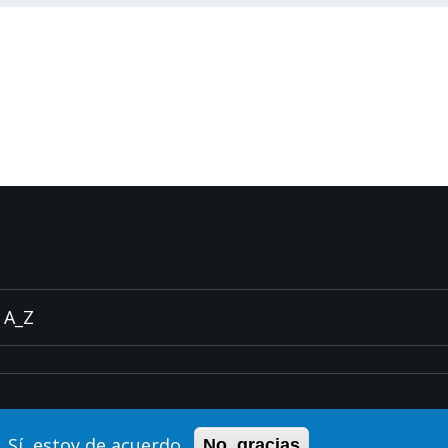
A_Z
Sí, estoy de acuerdo
No, gracias