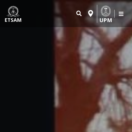
UPM
ETSAM