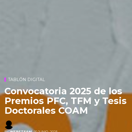
TABLÓN DIGITAL
Convocatoria 2025 de los
Premios PFC, TFM y Tesis
Doctorales COAM
BY
WEBETSAM
,
10 JUNIO, 2025