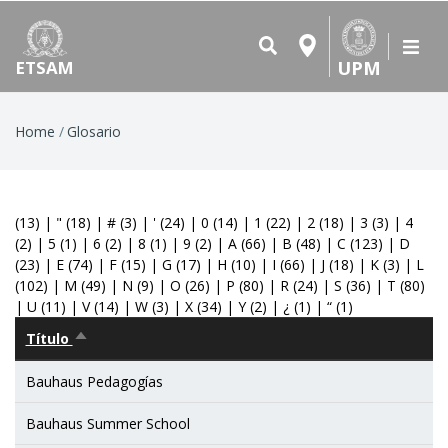
UPM
ETSAM
Breadcrumb
Home
Glosario
(13)
|
"
(18)
|
#
(3)
|
'
(24)
|
0
(14)
|
1
(22)
|
2
(18)
|
3
(3)
|
4
(2)
|
5
(1)
|
6
(2)
|
8
(1)
|
9
(2)
|
A
(66)
|
B
(48)
|
C
(123)
|
D
(23)
|
E
(74)
|
F
(15)
|
G
(17)
|
H
(10)
|
I
(66)
|
J
(18)
|
K
(3)
|
L
(102)
|
M
(49)
|
N
(9)
|
O
(26)
|
P
(80)
|
R
(24)
|
S
(36)
|
T
(80)
|
U
(11)
|
V
(14)
|
W
(3)
|
X
(34)
|
Y
(2)
|
¿
(1)
|
“
(1)
Título
Sort
descending
Bauhaus Pedagogías
Bauhaus Summer School