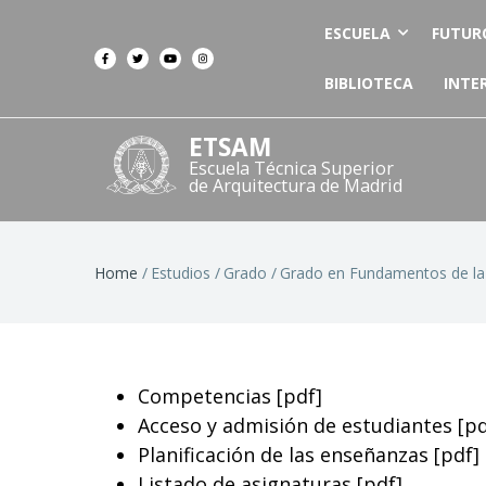
ESCUELA
FUTUR
BIBLIOTECA
INTE
ETSAM
Escuela Técnica Superior
de Arquitectura de Madrid
Breadcrumb
Home
Estudios
Grado
Grado en Fundamentos de la 
Competencias [pdf]
Acceso y admisión de estudiantes [pd
Planificación de las enseñanzas [pdf]
Listado de asignaturas [pdf]