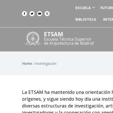
ESCUELA
FUTUR
BIBLIOTECA
INTE
ETSAM
Escuela Técnica Superior
de Arquitectura de Madrid
Breadcrumb
Home
Investigación
La ETSAM ha mantenido una orientación ha
orígenes, y sigue siendo hoy día una insti
diversas estructuras de investigación, art
investigadores y la cooperación con agen