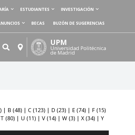
ARÍA
ESTUDIANTES
INVESTIGACIÓN
ANUNCIOS
BECAS
BUZÓN DE SUGERENCIAS
UPM
Universidad Politécnica
de Madrid
)
|
B
(48)
|
C
(123)
|
D
(23)
|
E
(74)
|
F
(15)
|
T
(80)
|
U
(11)
|
V
(14)
|
W
(3)
|
X
(34)
|
Y