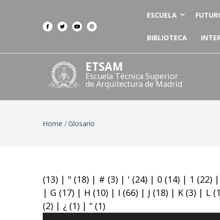
ESCUELA
FUTUR
BIBLIOTECA
INTE
ETSAM
Escuela Técnica Superior
de Arquitectura de Madrid
Breadcrumb
Home
Glosario
(13)
|
"
(18)
|
#
(3)
|
'
(24)
|
0
(14)
|
1
(22)
|
G
(17)
|
H
(10)
|
I
(66)
|
J
(18)
|
K
(3)
|
L
(
(2)
|
¿
(1)
|
“
(1)