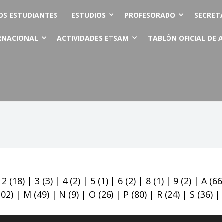
OS ESTUDIANTES
ESTUDIOS
PROFESORADO
SECRET
RNACIONAL
ACTIVIDADES ETSAM
TABLÓN OFICIAL DE 
|
2
(18)
|
3
(3)
|
4
(2)
|
5
(1)
|
6
(2)
|
8
(1)
|
9
(2)
|
A
(66
102)
|
M
(49)
|
N
(9)
|
O
(26)
|
P
(80)
|
R
(24)
|
S
(36)