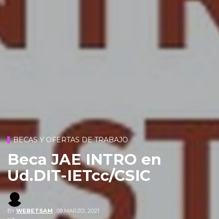
BECAS Y OFERTAS DE TRABAJO
Beca JAE INTRO en
Ud.DIT-IETcc/CSIC
BY
WEBETSAM
,
09 MARZO, 2021
-->