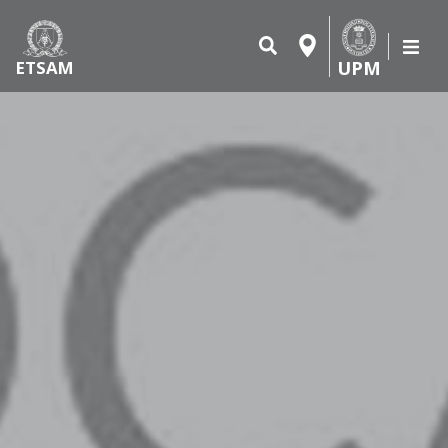
UPM
ETSAM