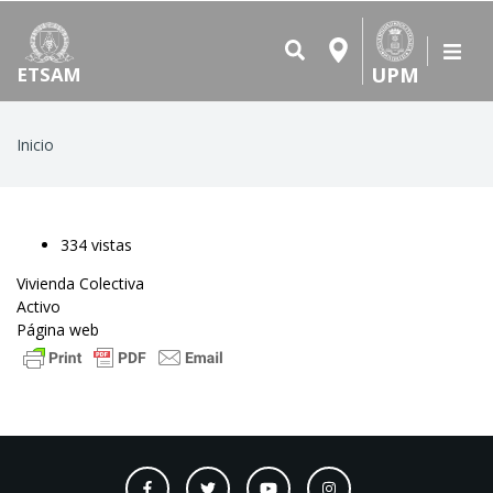
UPM
ETSAM
Ruta
Inicio
de
navegación
334 vistas
Vivienda Colectiva
Activo
Página web