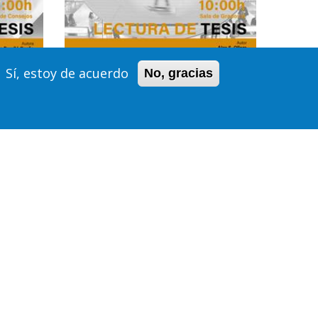
Sí, estoy de acuerdo
No, gracias
Lecturas de Tesis
MÍA
TESIS: NO SON NAVES
NA.
ESPACIALES; SON
MÁQUINAS DEL
E
TIEMPO: LA
ARQUITECTURA DEL
NEW RETAIL COMO
REAPROPIACIÓN
COMERCIAL DE LAS
UTOPÍAS HÍBRIDAS DEL
SIGLO XX
01/06/2026 - 17:07, BY
WEBETSAM