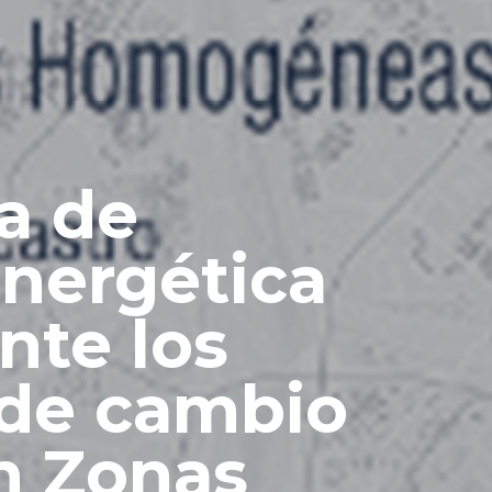
a de
energética
ante los
 de cambio
n Zonas