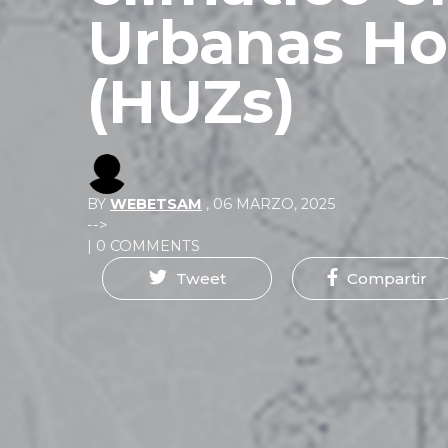
Urbanas H
(HUZs)
BY
WEBETSAM
,
06 MARZO, 2025
-->
| 0 COMMENTS
Tweet
Compartir