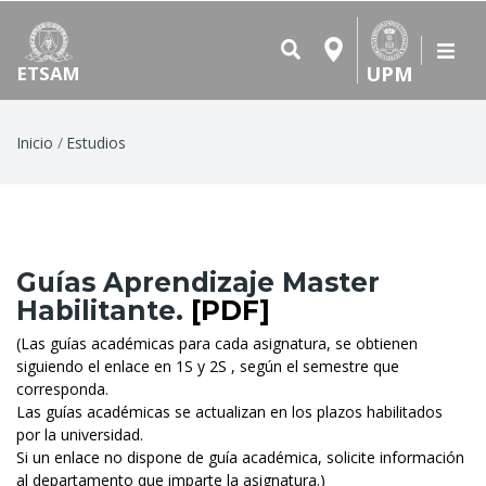
UPM
ETSAM
Ruta
Inicio
Estudios
de
navegación
Guías Aprendizaje Master
Habilitante.
[PDF]
(Las guías académicas para cada asignatura, se obtienen
siguiendo el enlace en 1S y 2S , según el semestre que
corresponda.
Las guías académicas se actualizan en los plazos habilitados
por la universidad.
Si un enlace no dispone de guía académica, solicite información
al departamento que imparte la asignatura.)