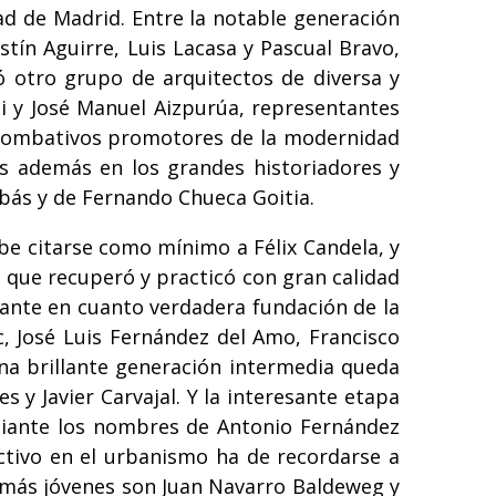
ad de Madrid. Entre la notable generación
tín Aguirre, Luis Lacasa y Pascual Bravo,
ó otro grupo de arquitectos de diversa y
hi y José Manuel Aizpurúa, representantes
os combativos promotores de la modernidad
os además en los grandes historiadores y
lbás y de Fernando Chueca Goitia.
ebe citarse como mínimo a Félix Candela, y
n que recuperó y practicó con gran calidad
tante en cuanto verdadera fundación de la
c, José Luis Fernández del Amo, Francisco
na brillante generación intermedia queda
s y Javier Carvajal. Y la interesante etapa
diante los nombres de Antonio Fernández
ctivo en el urbanismo ha de recordarse a
go más jóvenes son Juan Navarro Baldeweg y