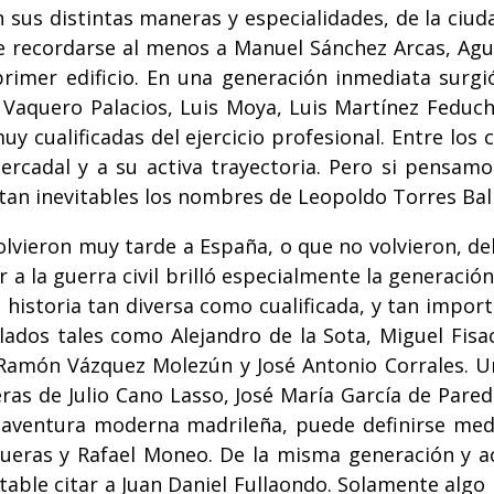
 sus distintas maneras y especialidades, de la ciud
de recordarse al menos a Manuel Sánchez Arcas, Agus
rimer edificio. En una generación inmediata surgi
 Vaquero Palacios, Luis Moya, Luis Martínez Feduc
uy cualificadas del ejercicio profesional. Entre l
rcadal y a su activa trayectoria. Pero si pensam
ultan inevitables los nombres de Leopoldo Torres Ba
volvieron muy tarde a España, o que no volvieron, d
r a la guerra civil brilló especialmente la generació
 historia tan diversa como cualificada, y tan impor
ados tales como Alejandro de la Sota, Miguel Fisa
, Ramón Vázquez Molezún y José Antonio Corrales. U
ras de Julio Cano Lasso, José María García de Parede
la aventura moderna madrileña, puede definirse me
ueras y Rafael Moneo. De la misma generación y a
vitable citar a Juan Daniel Fullaondo. Solamente al