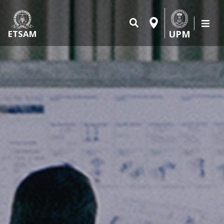
UPM
ETSAM