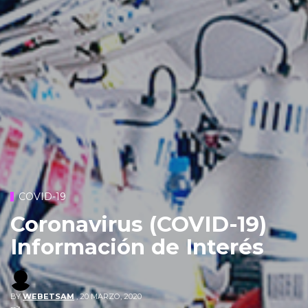
COVID-19
Coronavirus (COVID-19)
Información de Interés
BY
WEBETSAM
,
20 MARZO, 2020
-->