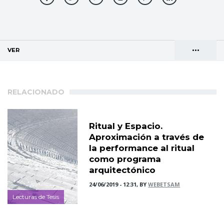
•••
VER
(SOLAPA ACTIVA)
Solapas
AGENDA DE DIRECCIONES
principales
RELACIONADO
Ritual y Espacio.
Aproximación a través de
la performance al ritual
como programa
arquitectónico
24/06/2019 - 12:31, BY
WEBETSAM
Lecturas de Tesis