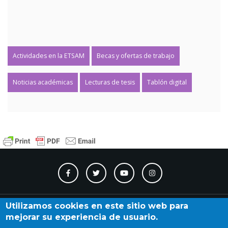
Actividades en la ETSAM
Becas y ofertas de trabajo
Noticias académicas
Lecturas de tesis
Tablón digital
Contacto
Accesibilidad
Directorio
Calendario
A_Z
Utilizamos cookies en este sitio web para
mejorar su experiencia de usuario.