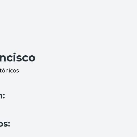
ancisco
tónicos
n:
os: