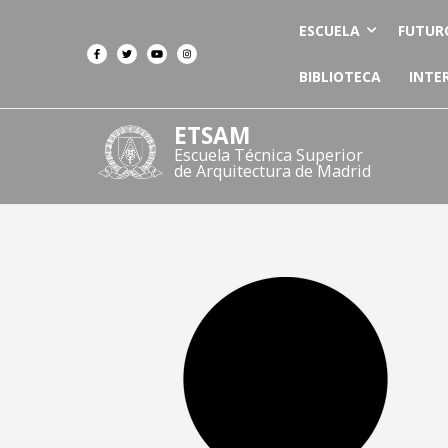
ESCUELA
FUTUR
BIBLIOTECA
INTE
ETSAM
Escuela Técnica Superior
de Arquitectura de Madrid