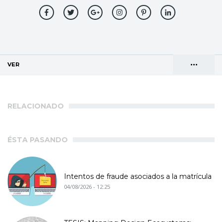
•••
VER
(SOLAPA ACTIVA)
Solapas
AGENDA DE DIRECCIONES
principales
RELACIONADO
ÉSTA PASANDO
Intentos de fraude asociados a la matrícula
04/08/2026 - 12:25