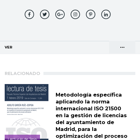
•••
VER
(SOLAPA ACTIVA)
Solapas
AGENDA DE DIRECCIONES
principales
RELACIONADO
Metodología específica
aplicando la norma
internacional ISO 21500
en la gestión de licencias
del ayuntamiento de
Madrid, para la
optimización del proceso
Lecturas de Tesis