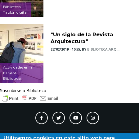
Biblioteca
Tablón digital
"Un siglo de la Revista
Arquitectura"
27/02/2019 - 10:55, BY
BIBLIOTECA.ARQ…
Actividades en la
ETSAM
Biblioteca
Suscribirse a Biblioteca
Contacto
Accesibilidad
Directorio
Calendario
A_Z
Utilizamos cookies en este sitio web para