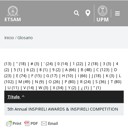
UPM
ETSAM
Ruta
Inicio
Glosario
de
navegación
(13)
|
"
(18)
|
#
(3)
|
'
(24)
|
0
(14)
|
1
(22)
|
2
(18)
|
3
(3)
|
4
(2)
|
5
(1)
|
6
(2)
|
8
(1)
|
9
(2)
|
A
(66)
|
B
(48)
|
C
(123)
|
D
(23)
|
E
(74)
|
F
(15)
|
G
(17)
|
H
(10)
|
I
(66)
|
J
(18)
|
K
(3)
|
L
(102)
|
M
(49)
|
N
(9)
|
O
(26)
|
P
(80)
|
R
(24)
|
S
(36)
|
T
(80)
|
U
(11)
|
V
(14)
|
W
(3)
|
X
(34)
|
Y
(2)
|
¿
(1)
|
“
(1)
Título
Ordenar
descendente
5th Annual INSPIRELI AWARDS & INSPIRELI COMPETITION