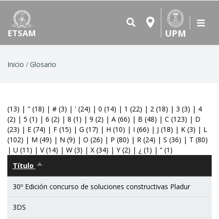
UPM
ETSAM
Ruta
Inicio
Glosario
de
navegación
(13)
|
"
(18)
|
#
(3)
|
'
(24)
|
0
(14)
|
1
(22)
|
2
(18)
|
3
(3)
|
4
(2)
|
5
(1)
|
6
(2)
|
8
(1)
|
9
(2)
|
A
(66)
|
B
(48)
|
C
(123)
|
D
(23)
|
E
(74)
|
F
(15)
|
G
(17)
|
H
(10)
|
I
(66)
|
J
(18)
|
K
(3)
|
L
(102)
|
M
(49)
|
N
(9)
|
O
(26)
|
P
(80)
|
R
(24)
|
S
(36)
|
T
(80)
|
U
(11)
|
V
(14)
|
W
(3)
|
X
(34)
|
Y
(2)
|
¿
(1)
|
“
(1)
Título
Ordenar
descendente
30º Edición concurso de soluciones constructivas Pladur
3DS