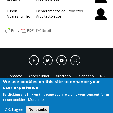
Tuñon
Departamento de Proyectos
Alvarez, Emilio
Arquitectónicos
Contacto
Accesibilidad
Directorio
Calendario
A_Z
We use cookies on this site to enhance your
user experience
Log in
By clicking any link on this page you are giving your consent for us
More info
to set cookies.
OK, I agree
No, thanks
Copyright © 2023 ETSAM