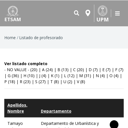
UPM
ETSAM
Breadcrumb
Home
Listado de profesorado
Ver listado completo
- NO VALUE -
(20)
|
A
(24)
|
B
(13)
|
C
(20)
|
D
(7)
|
E
(7)
|
F
(7)
|
G
(36)
|
H
(10)
|
J
(4)
|
K
(1)
|
L
(12)
|
M
(31)
|
N
(4)
|
O
(4)
|
P
(18)
|
R
(23)
|
S
(27)
|
T
(8)
|
U
(2)
|
V
(8)
Apellidos,
Nombre
Departamento
Tamayo
Departamento de Urbanística y