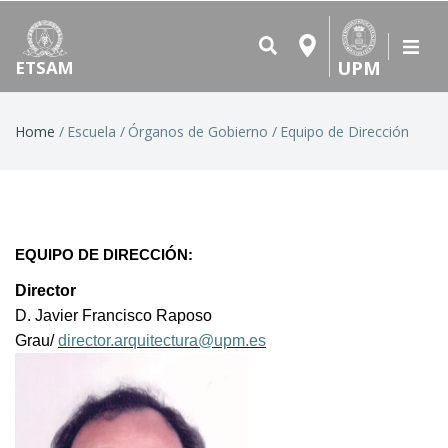
UPM
ETSAM
Breadcrumb
Home
Escuela
Órganos de Gobierno
Equipo de Dirección
EQUIPO DE DIRECCIÓN:
Director
D. Javier Francisco Raposo
Grau/
director.arquitectura@upm.es