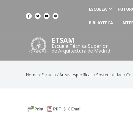
ESCUELA
FUTUR
BIBLIOTECA
INTE
ETSAM
Escuela Técnica Superior
de Arquitectura de Madrid
Breadcrumb
Home
Escuela
Áreas específicas
Sostenibilidad
Com